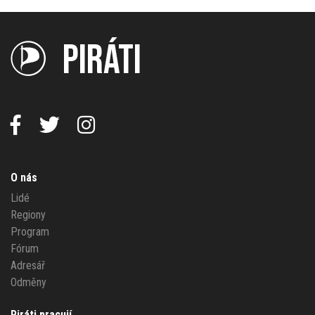
PIRÁTI
O nás
Lidé
Regiony
Program
Fórum
Adresář
Odměny
Piráti pracují