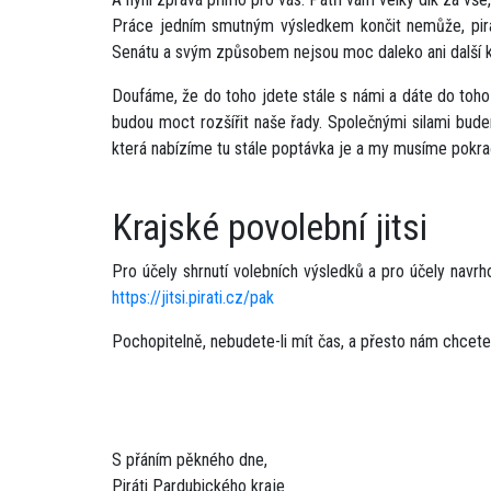
Práce jedním smutným výsledkem končit nemůže, pirátsk
Senátu a svým způsobem nejsou moc daleko ani další k
Doufáme, že do toho jdete stále s námi a dáte do toho
budou moct rozšířit naše řady. Společnými silami bud
která nabízíme tu stále poptávka je a my musíme pokračo
Krajské povolební jitsi
Pro účely shrnutí volebních výsledků a pro účely navrh
https://jitsi.pirati.cz/pak
Pochopitelně, nebudete-li mít čas, a přesto nám chcete 
S přáním pěkného dne,
Piráti Pardubického kraje