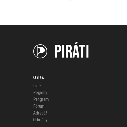
PIRÁTI
O nás
Lidé
Regiony
Program
Fórum
Adresář
Odměny