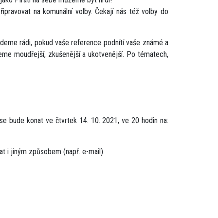
řipravovat na komunální volby. Čekají nás též volby do
budeme rádi, pokud vaše reference podnítí vaše známé a
eme moudřejší, zkušenější a ukotvenější. Po tématech,
 se bude konat ve čtvrtek 14. 10. 2021, ve 20 hodin na:
at i jiným způsobem (např. e-mail).