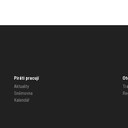
Piráti pracují
Ot
Aktuality
Tr
Sněmovna
Re
Kalendář