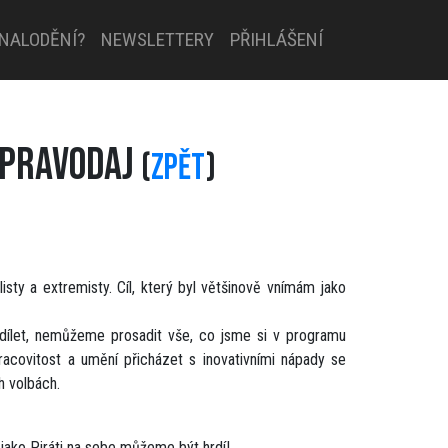
 NALODĚNÍ?
NEWSLETTERY
PŘIHLÁŠENÍ
ZPRAVODAJ
(
ZPĚT
)
sty a extremisty. Cíl, který byl většinově vnímám jako
odílet, nemůžeme prosadit vše, co jsme si v programu
pracovitost a umění přicházet s inovativními nápady se
ch volbách.
 jako Piráti na sebe můžeme být hrdí!