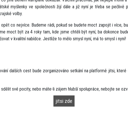
é myšlenky ve společnosti žijí dále a již nyní je třeba se pečlivě p
rajské volby.
 opět co nejvíce. Budeme rádi, pokud se budete moct zapojit i více, 
eme moct být za 4 roky tam, kde jsme chtěli být nyní, ba dokonce bud
vat v kvalitní nabídce. Jestliže to mělo smysl nyní, má to smysl i nyní!
ování dalších cest bude zorganizováno setkání na platformě jitsi, které
sdělit své pocity, nebo máte-li zájem hlubší spolupráce, nebojte se ozv
jitsi zde