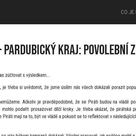
CO JE
- PARDUBICKÝ KRAJ: POVOLEBNÍ 
e čas zúčtovat s výsledkem…
je třeba si uvědomit, že jsme úsilím nás všech dokázali porazit populi
i nemůžeme. Ačkoliv je pravděpodobné, že se Piráti budou na vládě p
m mohlo podařit prosazovat dílčí kroky. Je třeba ukázat, že pirátská 
e Piráti mají na to, být ve vládě a pokusit se to reflektovat v následující
, co jste během kampaně dokázali. Všichni pracovali, jak nejlépe mohli a