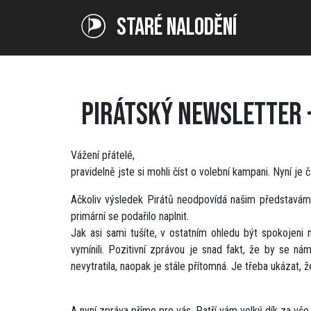
STARÉ NALODĚNÍ
PIRÁTSKÝ NEWSLETTER 
Vážení přátelé,
pravidelně jste si mohli číst o volební kampani. Nyní j
Ačkoliv výsledek Pirátů neodpovídá našim představám, 
primární se podařilo naplnit.
Jak asi sami tušíte, v ostatním ohledu být spokojen
vymínili. Pozitivní zprávou je snad fakt, že by se ná
nevytratila, naopak je stále přítomná. Je třeba ukázat, ž
A nyní zpráva přímo pro vás. Patří vám velký dík za vše