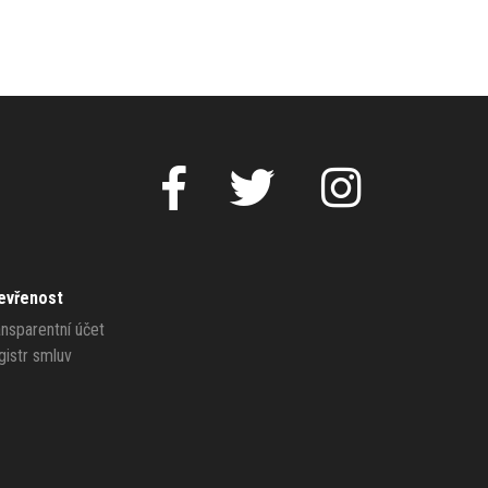
evřenost
ansparentní účet
gistr smluv