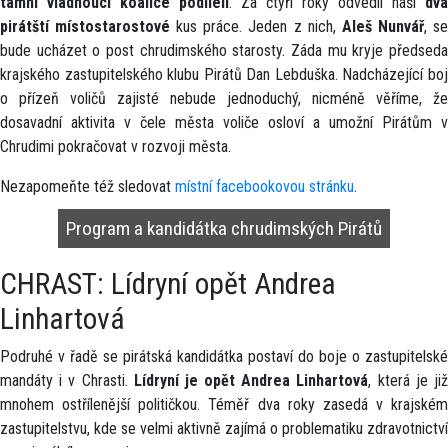
tamní vládnoucí koalice podíleli
. Za čtyři roky odvedli naši
dva
pirátští místostarostové
kus práce. Jeden z nich,
Aleš Nunvář
, s
bude ucházet o post chrudimského starosty. Záda mu kryje předseda
krajského zastupitelského klubu Pirátů Dan Lebduška. Nadcházející boj
o přízeň voličů zajisté nebude jednoduchý, nicméně věříme, že
dosavadní aktivita v čele města voliče osloví a umožní Pirátům v
Chrudimi pokračovat v rozvoji města.
Nezapomeňte též sledovat
místní facebookovou stránku
.
Program a kandidátka chrudimských Pirátů
CHRAST: Lídryní opět Andrea
Linhartová
Podruhé v řadě se pirátská kandidátka postaví do boje o zastupitelské
mandáty i v Chrasti.
Lídryní je opět Andrea Linhartová
, která je ji
mnohem ostřílenější političkou. Téměř dva roky zasedá v krajském
zastupitelstvu, kde se velmi aktivně zajímá o problematiku zdravotnictví