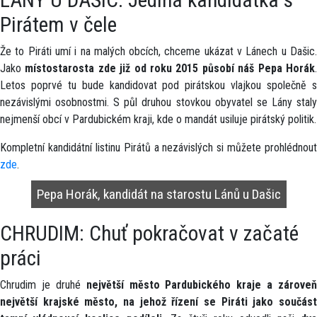
LÁNY U DAŠIC: Jediná kandidátka s
Pirátem v čele
Že to Piráti umí i na malých obcích, chceme ukázat v Lánech u Dašic.
Jako
místostarosta zde již od roku 2015 působí náš Pepa Horák
Letos poprvé tu bude kandidovat pod pirátskou vlajkou společně s
nezávislými osobnostmi. S půl druhou stovkou obyvatel se Lány staly
nejmenší obcí v Pardubickém kraji, kde o mandát usiluje pirátský politik.
Kompletní kandidátní listinu Pirátů a nezávislých si můžete prohlédnout
zde
.
Pepa Horák, kandidát na starostu Lánů u Dašic
CHRUDIM: Chuť pokračovat v začaté
práci
Chrudim je druhé
největší město Pardubického kraje a zároveň
největší krajské město, na jehož řízení se Piráti jako součást