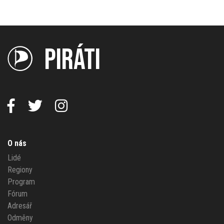
PIRÁTI
O nás
Lidé
Regiony
Program
Fórum
Adresář
Odměny