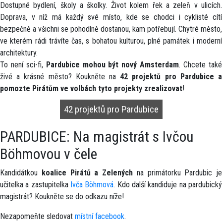
Dostupné bydlení, školy a školky. Život kolem řek a zeleň v ulicích.
Doprava, v níž má každý své místo, kde se chodci i cyklisté cítí
bezpečně a všichni se pohodlně dostanou, kam potřebují. Chytré město,
ve kterém rádi trávíte čas, s bohatou kulturou, plné památek i moderní
architektury.
To není sci-fi,
Pardubice mohou být nový Amsterdam
. Chcete tak
živé a krásné město? Koukněte na
42 projektů pro Pardubice 
pomozte Pirátům ve volbách tyto projekty zrealizovat
!
42 projektů pro Pardubice
PARDUBICE: Na magistrát s Ivčou
Böhmovou v čele
Kandidátkou
koalice Pirátů a Zelených
na primátorku Pardubic je
učitelka a zastupitelka
Ivča Böhmová
. Kdo další kandiduje na pardubick
magistrát? Koukněte se do odkazu níže!
Nezapomeňte sledovat
místní facebook
.