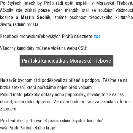
Po čtyřech letech by Piráti rádi opět uspěli i v Moravské Třebové.
Ačkoliv zde získali pouze jeden mandát, stali se součástí vládnoucí
koalice a
Martin Sedlák
, známá osobnost třebovského kulturníh
života, radním města.
Facebook moravskotřebovských Pirátů naleznete
zde
.
Všechny kandidáty můžete vidět na webu ČSÚ:
Pirátská kandidátka v Moravské Třebové
Na závěr bychom rádi poděkovali za přízeň a podporu. Těšíme se na
brzká setkání, která pořádáme nejen před volbami.
Pokud máte jakékoliv dotazy nebo připomínky, neváhejte se na nás
obrátit, velmi rádi odpovíme. Zároveň budeme rádi za jakoukoliv formu
zapojení.
Pro tentokrát je to vše. S přáním slunečných letních dnů
vaši Piráti Pardubického kraje!