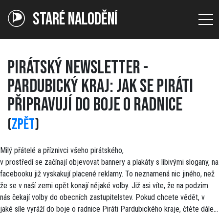
STARÉ NALODĚNÍ
PIRÁTSKÝ NEWSLETTER -
PARDUBICKÝ KRAJ: JAK SE PIRÁTI
PŘIPRAVUJÍ DO BOJE O RADNICE
(
ZPĚT
)
Milý přátelé a příznivci všeho pirátského,
v prostředí se začínají objevovat bannery a plakáty s líbivými slogany, na
facebooku již vyskakují placené reklamy. To neznamená nic jiného, než
že se v naší zemi opět konají nějaké volby. Již asi víte, že na podzim
nás čekají volby do obecních zastupitelstev. Pokud chcete vědět, v
jaké síle vyráží do boje o radnice Piráti Pardubického kraje, čtěte dále...