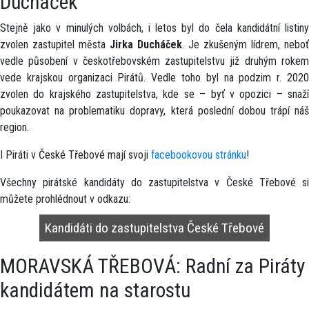
Ducháček
Stejně jako v minulých volbách, i letos byl do čela kandidátní listiny
zvolen zastupitel města
Jirka Ducháček
. Je zkušeným lídrem, neboť
vedle působení v českotřebovském zastupitelstvu již druhým rokem
vede krajskou organizaci Pirátů. Vedle toho byl na podzim r. 2020
zvolen do krajského zastupitelstva, kde se – byť v opozici – snaží
poukazovat na problematiku dopravy, která poslední dobou trápí náš
region.
I Piráti v České Třebové mají svoji
facebookovou stránku
!
Všechny pirátské kandidáty do zastupitelstva v České Třebové si
můžete prohlédnout v odkazu:
Kandidáti do zastupitelstva České Třebové
MORAVSKÁ TŘEBOVÁ: Radní za Piráty
kandidátem na starostu