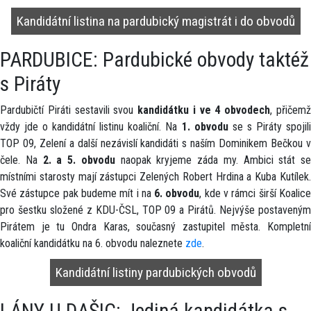
Kandidátní listina na pardubický magistrát i do obvodů
PARDUBICE: Pardubické obvody taktéž
s Piráty
Pardubičtí Piráti sestavili svou
kandidátku i ve 4 obvodech
, přičem
vždy jde o kandidátní listinu koaliční. Na
1. obvodu
se s Piráty spojil
TOP 09, Zelení a další nezávislí kandidáti s naším Dominikem Bečkou v
čele. Na
2. a 5. obvodu
naopak kryjeme záda my. Ambici stát se
místními starosty mají zástupci Zelených Robert Hrdina a Kuba Kutílek.
Své zástupce pak budeme mít i na
6. obvodu
, kde v rámci širší Koalic
pro šestku složené z KDU-ČSL, TOP 09 a Pirátů. Nejvýše postaveným
Pirátem je tu Ondra Karas, současný zastupitel města. Kompletní
koaliční kandidátku na 6. obvodu naleznete
zde
.
Kandidátní listiny pardubických obvodů