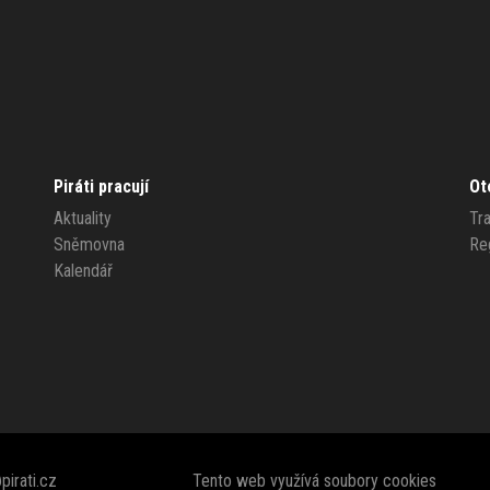
Piráti pracují
Ot
Aktuality
Tr
Sněmovna
Re
Kalendář
pirati.cz
Tento web využívá
soubory cookies