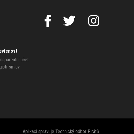
evřenost
ansparentní účet
gistr smluv
Aplikaci spravuje
Technický odbor Pirátů