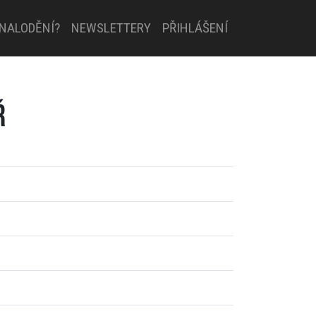
 NALODĚNÍ?
NEWSLETTERY
PŘIHLÁŠENÍ
Ř