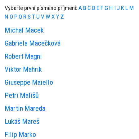
Vyberte první písmeno příjmení:
A
B
C
D
E
F
G
H
I
J
K
L
M
N
O
P
Q
R
S
T
U
V
W
X
Y
Z
Michal Macek
Gabriela Macečková
Robert Magni
Viktor Mahrik
Giuseppe Maiello
Petri Mališů
Martin Mareda
Lukáš Mareš
Filip Marko