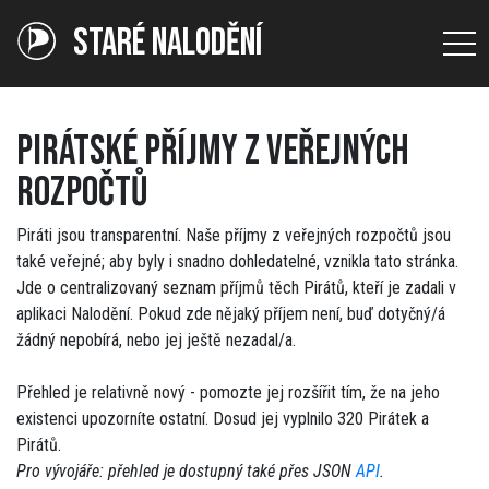
STARÉ NALODĚNÍ
PIRÁTSKÉ PŘÍJMY Z VEŘEJNÝCH
ROZPOČTŮ
Piráti jsou transparentní. Naše příjmy z veřejných rozpočtů jsou
také veřejné; aby byly i snadno dohledatelné, vznikla tato stránka.
Jde o centralizovaný seznam příjmů těch Pirátů, kteří je zadali v
aplikaci Nalodění. Pokud zde nějaký příjem není, buď dotyčný/á
žádný nepobírá, nebo jej ještě nezadal/a.
Přehled je relativně nový - pomozte jej rozšířit tím, že na jeho
existenci upozorníte ostatní. Dosud jej vyplnilo 320 Pirátek a
Pirátů.
Pro vývojáře: přehled je dostupný také přes JSON
API
.