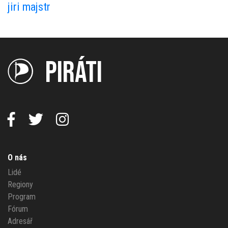
jiri majstr
PIRÁTI
O nás
Lidé
Regiony
Program
Fórum
Adresář